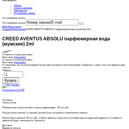
Мой профиль
Заказы
Список сравнения
Партнерство
Отложенные товары
Отслеживание заказа
Отслеживание заказа
Войти
Регистрация
Главная
/
Парфюмерия
/
CREED AVENTUS ABSOLU парфюмерная вода (мужские) 2ml
CREED AVENTUS ABSOLU парфюмерная вода
(мужские) 2ml
00
₽
1,085
Стоимость и сроки доставки:
Ваш город:
Красноярск
Стоимость и сроки доставки:
Ваш город:
Красноярск
К сожалению, мы не нашли вариантов доставки до вашего местоположения. Свяжитесь с нами, и мы постараемся вам
помочь.
Закрыть
+
−
Купить
4 платежа по
271.25
₽
Отложить
Только оптом
Минимальная сумма оптового заказа парфюмерии - 30 тыс руб.
Общая сумма покупки "в корзине" должна быть не менее установленного лимита.
Можно внести депозит 30 тыс руб., и брать ароматы поштучно по оптовой цене по мере необходимости. Стоимость
ароматов будет списываться с депозита.
Доставка
Варианты оплаты