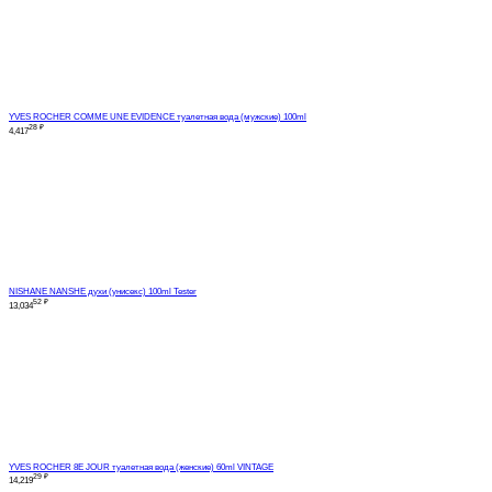
YVES ROCHER COMME UNE EVIDENCE туалетная вода (мужские) 100ml
28
₽
4,417
NISHANE NANSHE духи (унисекс) 100ml Tester
52
₽
13,034
YVES ROCHER 8E JOUR туалетная вода (женские) 60ml VINTAGE
29
₽
14,219