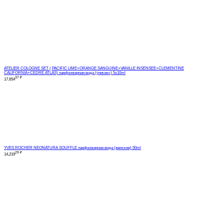
ATELIER COLOGNE SET ( PACIFIC LIME+ORANGE SANGUINE+VANILLE INSENSEE+CLEMENTINE
CALIFORNIA+CEDRE ATLAS) парфюмерная вода (унисекс) 5x10ml
37
₽
17,654
YVES ROCHER NEONATURA SOUFFLE парфюмерная вода (женские) 50ml
29
₽
14,219