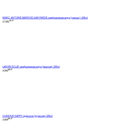
MARC-ANTOINE BARROIS GANYMEDE парфюмерная вода (унисекс) 100ml
46
₽
17,061
LANVIN ECLAT парфюмерная вода (женские) 100ml
88
₽
4,543
CLINIQUE HAPPY одеколон (мужские) 100ml
85
₽
2,816