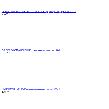
ATTAR COLLECTION CRYSTAL LOVE FOR HER парфюмерная вода (женские) 100ml
00
₽
8,500
DOLCE & GABBANA LIGHT BLUE туалетная вода (женские) 100ml
36
₽
5,531
RICHARD WHITE CHOCOLA парфюмерная вода (унисекс) 100ml
52
₽
13,034