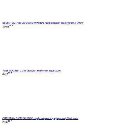
ESSENTIAL PARFUMS BOIS IMPERIAL парфюмерная вода (унисекс) 100ml
76
₽
10,046
YVES ROCHER CUIR VETIVER туалетная вода 100ml
28
₽
4,417
CHRISTIAN DIOR SAUVAGE парфюмерная вода (мужские) 10ml мини
32
₽
2,135