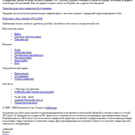
Отправляем заказы по всей России и странам СНГ. Обычно Сдэком в течение 24 часов по будням, но можем отправить
любой другой компанией. Вам не придется ждать заказ по 14 дней, как у других поставщиков.
Гарантия качества и сервисное обслуживание
Продаем исключительно оригинальную парфюмерию с честным знаком с передачей кодов маркировки и без.
Работаем с физ. лицами, ИП и ООО
Принимаем оплату любым удобным для Вас способом в том числе и на расчетный счет.
Моя учетная запись
Войти
Создать учетную запись
Партнерство
Магазин
О нас
Обратная связь
Подарочные сертификаты
Торговые марки
Карта сайта
Блог
Покупательский сервис
Ваши заказы
Отложенные
Список сравнения
Контакты
г. Москва, Складочная
8-999-440-1250 (звонок бесплатный)
Пн-Вс 9.00 - 18.00
manager@kosmetik-stor.ru
Посмотреть на карте
© 2008 - 2026 Косметик Стор. Создан в
Sellbooster
Указанные на сайте цены являются рекомендованными и не являются публичной офертой в соответствии со статьей
437 (пункт 2) Гражданского кодекса РФ. Цены могут изменяться и уточняться менеджером при оформлении заказа.
Информация на сайте носит исключительно справочный характер и не является предложением о заключении договора
на условиях, представленных в описании товара. Для подтверждения актуальной стоимости и наличия товара просьба
связаться с менеджером.
1,085.00
₽
Купить
Найти