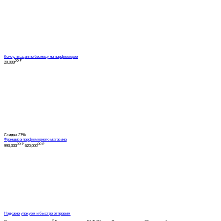
Консультация по бизнесу на парфюмерии
00
₽
20,000
Скидка
37%
Франшиза парфюмерного магазина
00
₽
00
₽
990,000
620,000
Надежно упакуем и быстро отправим