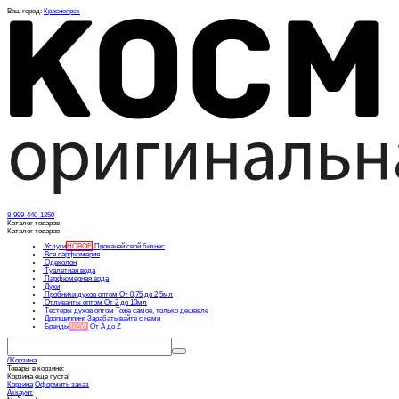
Ваш город:
Красноярск
8-999-440-1250
Каталог товаров
Каталог товаров
Услуги
НОВОЕ
Прокачай свой бизнес
Вся парфюмерия
Одеколон
Туалетная вода
Парфюмерная вода
Духи
Пробники духов оптом
От 0,75 до 2,5мл
Отливанты оптом
От 2 до 10мл
Тестеры духов оптом
Тоже самое, только дешевле
Дропшиппинг
Зарабатывайте с нами
Бренды
NEW
От А до Z
0
Корзина
Товары в корзине:
Корзина еще пуста!
Корзина
Оформить заказ
Аккаунт