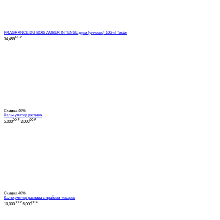
FRAGRANCE DU BOIS AMBER INTENSE духи (унисекс) 100ml Tester
41
₽
34,458
Скидка
40%
Калькулятор распива
00
₽
00
₽
5,000
3,000
Скидка
40%
Калькулятор распива с прайсом товаров
00
₽
00
₽
10,000
6,000