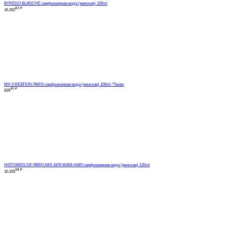
BYREDO BLANCHE парфюмерная вода (женские) 100ml
82
₽
16,262
MH CREATION PARIS парфюмерная вода (женские) 100ml *Tester
45
₽
929
HISTOIRES DE PARFUMS 1876 MATA HARI парфюмерная вода (женские) 120ml
98
₽
10,165