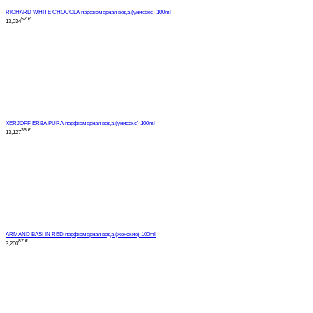
RICHARD WHITE CHOCOLA парфюмерная вода (унисекс) 100ml
52
₽
13,034
XERJOFF ERBA PURA парфюмерная вода (унисекс) 100ml
36
₽
13,127
ARMAND BASI IN RED парфюмерная вода (женские) 100ml
87
₽
3,200