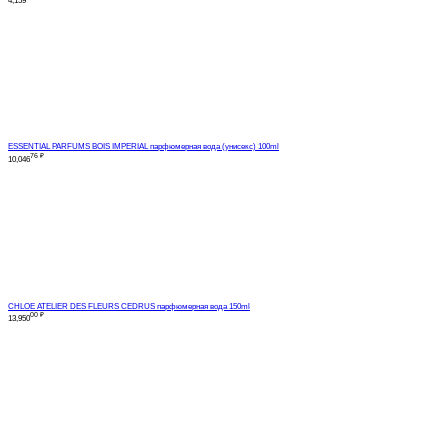
4,159
ESSENTIAL PARFUMS BOIS IMPERIAL парфюмерная вода (унисекс) 100ml
76
₽
10,046
CHLOE ATELIER DES FLEURS CEDRUS парфюмерная вода 150ml
00
₽
13,950