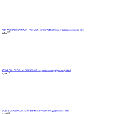
ARMAND BASI L'EAU POUR HOMME INTENSE VETIVER туалетная вода (мужские) 75ml
28
₽
2,211
ATTAR COLLECTION MUSK KASHMIR парфюмерная вода (унисекс) 100ml
17
₽
5,163
DOLCE & GABBANA №3 L'IMPERATRICE туалетная вода (женские) 50ml
86
₽