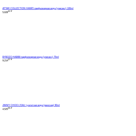
ATTAR COLLECTION HAYATI парфюмерная вода (унисекс) 100ml
42
₽
5,628
BYBOZO HABIBI парфюмерная вода (унисекс) 75ml
37
₽
9,214
JIMMY CHOO L'EAU туалетная вода (женские) 90ml
95
₽
4,525