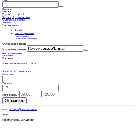
Корзина
Корзина
Корзина еще пуста!
Корзина
Оформить заказ
Отложенные товары
Аккаунт
Учетная запись
Заказы
Список сравнения
Партнерство
Отложенные товары
Отслеживание заказа
Отслеживание заказа
Войти
Регистрация
Контакты
Контакты
8-999-440-1250
Пн-Пт: 9:00-18:00
Заказать обратный звонок
Ваше имя
Телефон
Удобное время
-
Отправить
manager@kosmetik-stor.ru
Email
Адрес
Россия, Москва, Складочная