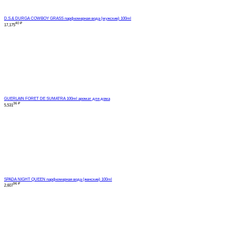
D.S.& DURGA COWBOY GRASS парфюмерная вода (мужские) 100ml
40
₽
17,175
GUERLAIN FORET DE SUMATRA 100ml аромат для дома
36
₽
5,531
SPADA NIGHT QUEEN парфюмерная вода (женские) 100ml
96
₽
2,607