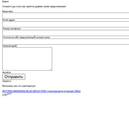
Важно
Скажите где, и мы вас приятно удивим своим предложением!
Ваше имя:
Email адрес:
Номер телефона:
Ссылка на сайт, предлагающий лучшую цену:
Комментарий:
Антибот
Отправить
Закрыть
Возможно, вас это заинтересует
ANTONIO BANDERAS BLUE SEDUCTION туалетная вода (мужские) 100ml
69
₽
2,257