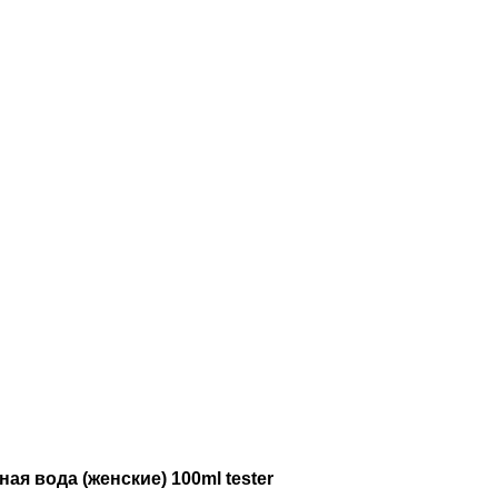
вода (женские) 100ml tester