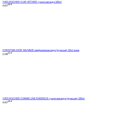
YVES ROCHER CUIR VETIVER туалетная вода 100ml
28
₽
4,417
CHRISTIAN DIOR SAUVAGE парфюмерная вода (мужские) 10ml мини
32
₽
2,135
YVES ROCHER COMME UNE EVIDENCE туалетная вода (мужские) 100ml
28
₽
4,417