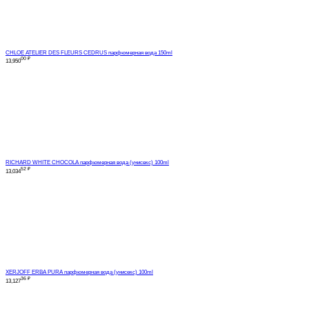
CHLOE ATELIER DES FLEURS CEDRUS парфюмерная вода 150ml
00
₽
13,950
RICHARD WHITE CHOCOLA парфюмерная вода (унисекс) 100ml
52
₽
13,034
XERJOFF ERBA PURA парфюмерная вода (унисекс) 100ml
36
₽
13,127