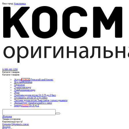
Ваш город:
Красноярск
8-999-440-1250
Каталог товаров
Каталог товаров
Услуги
НОВОЕ
Прокачай свой бизнес
Вся парфюмерия
Одеколон
Туалетная вода
Парфюмерная вода
Духи
Пробники духов оптом
От 0,75 до 2,5мл
Отливанты оптом
От 2 до 10мл
Тестеры духов оптом
Тоже самое, только дешевле
Дропшиппинг
Зарабатывайте с нами
Бренды
NEW
От А до Z
0
Корзина
Товары в корзине:
Корзина еще пуста!
Корзина
Оформить заказ
Аккаунт