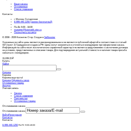
Ваши заказы
Отложенные
Список сравнения
Контакты
г. Москва, Складочная
8-999-440-1250 (звонок бесплатный)
Пн-Вс 9.00 - 18.00
manager@kosmetik-stor.ru
Посмотреть на карте
© 2008 - 2026 Косметик Стор. Создан в
Sellbooster
Указанные на сайте цены являются рекомендованными и не являются публичной офертой в соответствии со статьей
437 (пункт 2) Гражданского кодекса РФ. Цены могут изменяться и уточняться менеджером при оформлении заказа.
Информация на сайте носит исключительно справочный характер и не является предложением о заключении договора
на условиях, представленных в описании товара. Для подтверждения актуальной стоимости и наличия товара просьба
связаться с менеджером.
31,039.15
₽
Купить
Найти
Корзина
Корзина
Корзина еще пуста!
Корзина
Оформить заказ
Отложенные товары
Аккаунт
Учетная запись
Заказы
Список сравнения
Партнерство
Отложенные товары
Отслеживание заказа
Отслеживание заказа
Войти
Регистрация
Контакты
Контакты
8-999-440-1250
Пн-Пт: 9:00-18:00