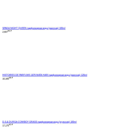
SPADA NIGHT QUEEN парфюмерная вода (женские) 100ml
96
₽
2,607
HISTOIRES DE PARFUMS 1876 MATA HARI парфюмерная вода (женские) 120ml
98
₽
10,165
D.S.& DURGA COWBOY GRASS парфюмерная вода (мужские) 100ml
40
₽
17,175