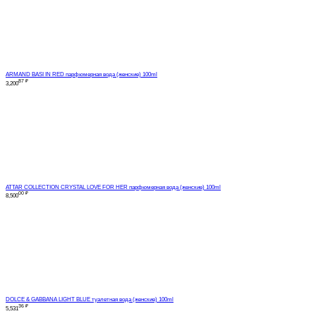
ARMAND BASI IN RED парфюмерная вода (женские) 100ml
87
₽
3,200
ATTAR COLLECTION CRYSTAL LOVE FOR HER парфюмерная вода (женские) 100ml
00
₽
8,500
DOLCE & GABBANA LIGHT BLUE туалетная вода (женские) 100ml
36
₽
5,531