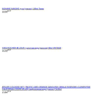
NISHANE NANSHE духи (унисекс) 100ml Tester
52
₽
13,034
YVES ROCHER 8E JOUR туалетная вода (женские) 60ml VINTAGE
29
₽
14,219
ATELIER COLOGNE SET ( PACIFIC LIME+ORANGE SANGUINE+VANILLE INSENSEE+CLEMENTINE
CALIFORNIA+CEDRE ATLAS) парфюмерная вода (унисекс) 5x10ml
37
₽
17,654