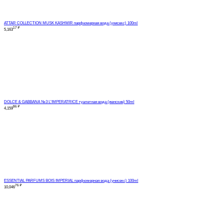
ATTAR COLLECTION MUSK KASHMIR парфюмерная вода (унисекс) 100ml
17
₽
5,163
DOLCE & GABBANA №3 L'IMPERATRICE туалетная вода (женские) 50ml
86
₽
4,159
ESSENTIAL PARFUMS BOIS IMPERIAL парфюмерная вода (унисекс) 100ml
76
₽
10,046