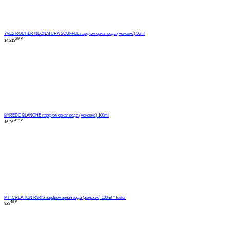
YVES ROCHER NEONATURA SOUFFLE парфюмерная вода (женские) 50ml
29
₽
14,219
BYREDO BLANCHE парфюмерная вода (женские) 100ml
82
₽
16,262
MH CREATION PARIS парфюмерная вода (женские) 100ml *Tester
45
₽
929