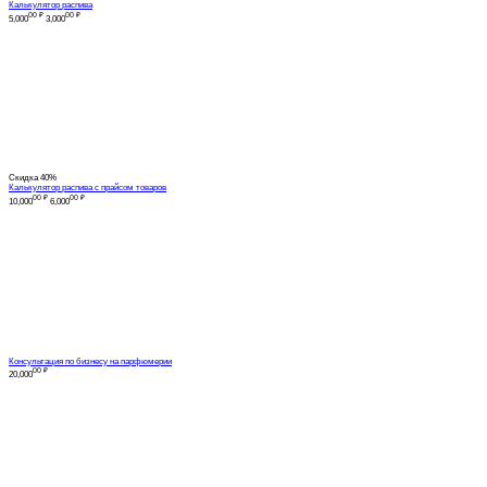
Калькулятор распива
00
₽
00
₽
5,000
3,000
Скидка
40%
Калькулятор распива с прайсом товаров
00
₽
00
₽
10,000
6,000
Консультация по бизнесу на парфюмерии
00
₽
20,000