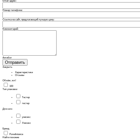
Email адрес:
Номер телефона:
Ссылка на сайт, предлагающий лучшую цену:
Комментарий:
Антибот
Отправить
Закрыть
Характеристики
Отзывы
Объём, мл!
100
Тип упаковки
Тестер
тестер
Для кого
унисекс
Унисекс
Бренд
Puredistance
Найти похожие