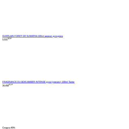
GUERLAIN FORET DE SUMATRA 100ml аромат для дома
36
₽
5,531
FRAGRANCE DU BOIS AMBER INTENSE духи (унисекс) 100ml Tester
41
₽
34,458
Скидка
40%