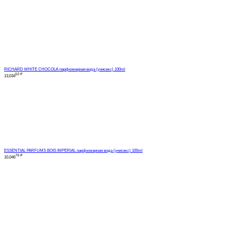
RICHARD WHITE CHOCOLA парфюмерная вода (унисекс) 100ml
52
₽
13,034
ESSENTIAL PARFUMS BOIS IMPERIAL парфюмерная вода (унисекс) 100ml
76
₽
10,046