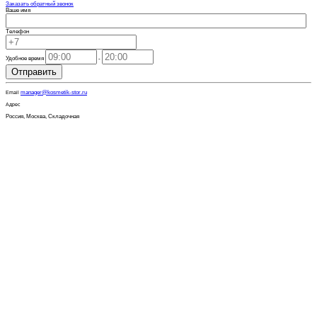
Заказать обратный звонок
Ваше имя
Телефон
Удобное время
-
Отправить
manager@kosmetik-stor.ru
Email
Адрес
Россия, Москва, Складочная