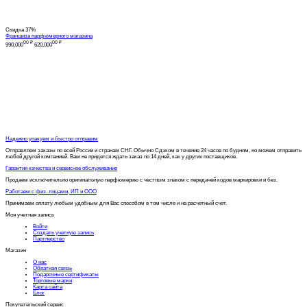
Скидка
37%
Франшиза парфюмерного магазина
00
₽
00
₽
990,000
620,000
Надежно упакуем и быстро отправим
Отправляем заказы по всей России и странам СНГ. Обычно Сдэком в течение 24 часов по будням, но можем отправить
любой другой компанией. Вам не придется ждать заказ по 14 дней, как у других поставщиков.
Гарантия качества и сервисное обслуживание
Продаем исключительно оригинальную парфюмерию с честным знаком с передачей кодов маркировки и без.
Работаем с физ. лицами, ИП и ООО
Принимаем оплату любым удобным для Вас способом в том числе и на расчетный счет.
Моя учетная запись
Войти
Создать учетную запись
Партнерство
Магазин
О нас
Обратная связь
Подарочные сертификаты
Торговые марки
Карта сайта
Блог
Покупательский сервис