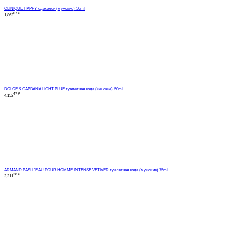
CLINIQUE HAPPY одеколон (мужские) 50ml
07
₽
1,862
DOLCE & GABBANA LIGHT BLUE туалетная вода (женские) 50ml
47
₽
4,152
ARMAND BASI L'EAU POUR HOMME INTENSE VETIVER туалетная вода (мужские) 75ml
28
₽
2,211