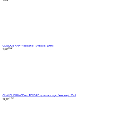
CLINIQUE HAPPY одеколон (мужские) 100ml
85
₽
2,816
CHANEL CHANCE eau TENDRE туалетная вода (женские) 150ml
17
₽
21,717