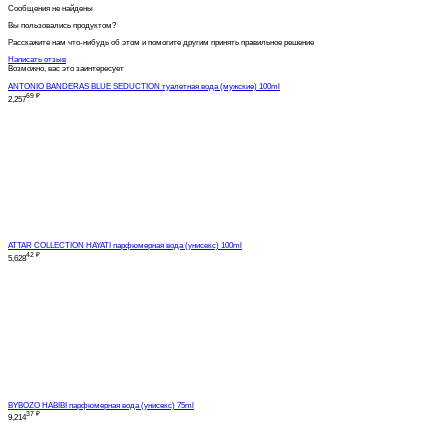
Сообщения не найдены
Вы пользовались продуктом?
Расскажите нам что-нибудь об этом и помогите другим принять правильное решение
Написать отзыв
Возможно, вас это заинтересует
ANTONIO BANDERAS BLUE SEDUCTION туалетная вода (мужские) 100ml
69
₽
2,257
ATTAR COLLECTION HAYATI парфюмерная вода (унисекс) 100ml
42
₽
5,628
BYBOZO HABIBI парфюмерная вода (унисекс) 75ml
37
₽
9,214