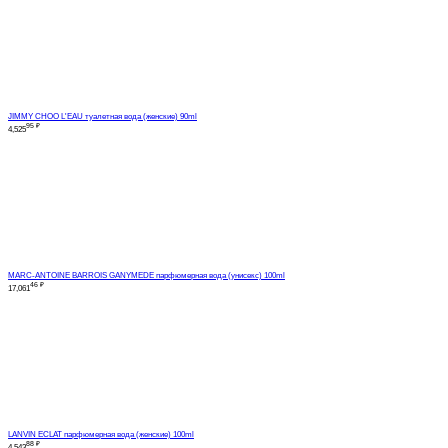
JIMMY CHOO L'EAU туалетная вода (женские) 90ml
95
₽
4,525
MARC-ANTOINE BARROIS GANYMEDE парфюмерная вода (унисекс) 100ml
46
₽
17,061
LANVIN ECLAT парфюмерная вода (женские) 100ml
88
₽
4,543