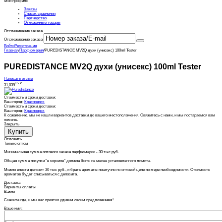
Мой профиль
Заказы
Список сравнения
Партнерство
Отложенные товары
Отслеживание заказа
Отслеживание заказа
Войти
Регистрация
Главная
/
Парфюмерия
/
PUREDISTANCE MV2Q духи (унисекс) 100ml Tester
PUREDISTANCE MV2Q духи (унисекс) 100ml Tester
Написать отзыв
15
₽
31,039
Стоимость и сроки доставки:
Ваш город:
Красноярск
Стоимость и сроки доставки:
Ваш город:
Красноярск
К сожалению, мы не нашли вариантов доставки до вашего местоположения. Свяжитесь с нами, и мы постараемся вам
помочь.
Закрыть
Купить
Отложить
Только оптом
Минимальная сумма оптового заказа парфюмерии - 30 тыс руб.
Общая сумма покупки "в корзине" должна быть не менее установленного лимита.
Можно внести депозит 30 тыс руб., и брать ароматы поштучно по оптовой цене по мере необходимости. Стоимость
ароматов будет списываться с депозита.
Доставка
Варианты оплаты
Важно
Скажите где, и мы вас приятно удивим своим предложением!
Ваше имя: